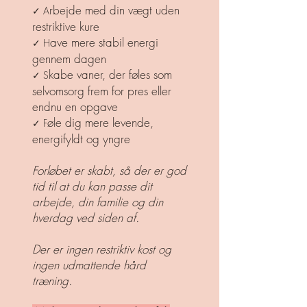
rbejde med din vægt uden
✓ A
restriktive kure
ave mere stabil energi
✓ H
gennem dagen
kabe vaner, der føles som
✓ S
selvomsorg frem for pres eller
endnu en opgave
øle dig mere levende,
✓ F
energifyldt og yngre
Forløbet er skabt, så der er god
tid til at du kan passe dit
arbejde, din familie og din
hverdag ved siden af.
Der er ingen restriktiv kost og
ingen udmattende hård
træning.