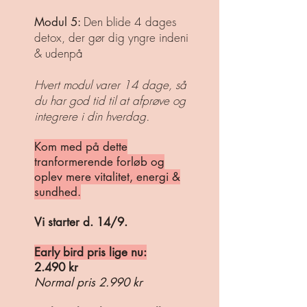
Den blide 4 dages
Modul 5:
detox, der gør dig yngre indeni
& udenpå
Hvert modul varer 14 dage, så
du har god tid til at afprøve og
integrere i din hverdag.
Kom med på dette
tranformerende forløb og
oplev mere vitalitet, energi &
sundhed.
Vi starter d. 14/9.
Early bird pris lige nu:
2.490 kr
Normal pris 2.990 kr