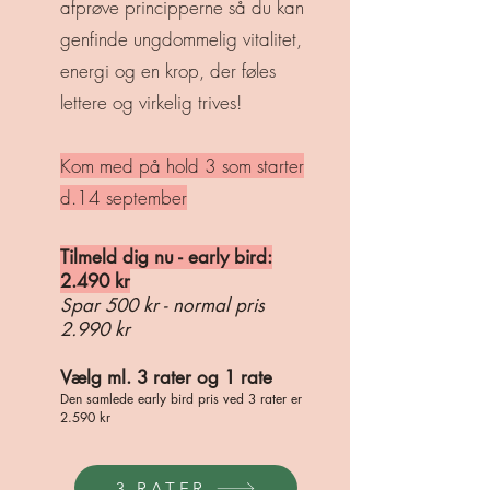
afprøve principperne så du kan
genfinde ungdommelig vitalitet,
energi og en krop, der føles
lettere og virkelig trives!
Kom med på hold 3 som starter
d.
14 september
Tilmeld dig nu - early bird:
2.490 kr
Spar 500 kr - normal pris
2.990 kr
Vælg ml. 3 rater og 1 rate
Den samlede early bird pris ved 3 rater er
2.590 kr
3 RATER