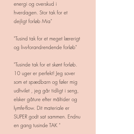
energi og overskud i
hverdagen. Stor tak for et
dejligt forløb Mia"
"Tusind tak for et meget lærerigt
og livs-forandrendende forløb"
"Tusinde tak for et skønt forløb.
10 uger er perfekt! Jeg sover
som et spædbarn og føler mig
udhvilet , jeg går tidligt i seng,
elsker g
åture efter måltider og
lymfe-flow.
Dit materiale er
SUPER godt sat sammen. Endnu
en gang tusinde TAK "