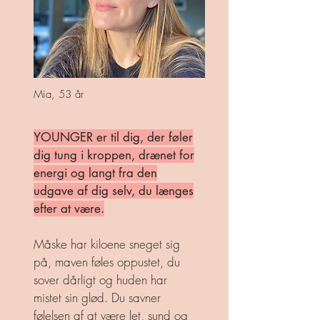
Mia, 53 år
YOUNGER er til dig, der føler
dig
tung i kroppen
, drænet for
energi og langt fra den
udgave af dig selv, du længes
efter at være.
Måske har kiloene sneget sig
på, maven føles oppustet, du
sover dårligt og huden har
mistet sin glød.
Du savner
følelsen af at være let, sund og