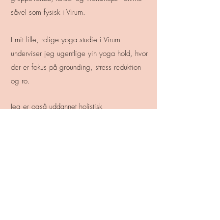
såvel som fysisk i Virum.
I mit lille, rolige yoga studie i Virum
underviser jeg ugentlige yin yoga hold, hvor
der er fokus på grounding, stress reduktion
og ro.
Jeg er også uddannet holistisk
skønhedsterapeut med speciale i lifting,
sculpting (buccal) og deep tissue massage.
Derudover er jeg kosmetisk akupunktør, som
er et naturligt alternativ til botox eller
skønhedskirurgi.
​
I min egen klinik i Virum kan du opleve disse
effektive, slow-aging behandlinger som er
balsam for hud, krop og sjæl.