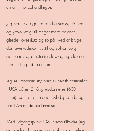
en af mine behandlinger.
Jeg har selv taget rejsen fra stress, tristhed
og yoyo vægt til meget mere balance,
glæde, overskud og ro på - ved at bruge
den ayurvediske livsstil og selvomsorg
gennem yoga, naturlig slow-aging pleje af
min hud og tid i naturen.
Jeg er uddannet Ayurvedisk health counselor
i USA på en 2. årig uddannelse (600
timer), som er en meget dybdegående og
bred Ayurveda uddannelse.
Med udgangspunkt i Ayurveda tilbyder jeg
gruppe-forløb, kurser og workshops - online