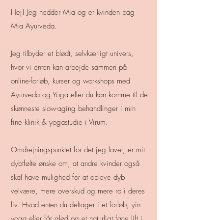
Hej! Jeg hedder Mia og er kvinden bag
Mia Ayurveda.
Jeg tilbyder et blødt, selvkærligt univers,
hvor vi enten kan arbejde sammen på
online-forløb, kurser og workshops med
Ayurveda og Yoga eller du kan komme til de
skønneste slow-aging behandlinger i min
fine klinik & yogastudie i Virum.
Omdrejningspunktet for det jeg laver, er mit
dybtfølte ønske om, at andre kvinder også
skal have mu
lighed for at opleve dyb
velvære, mere overskud og mere ro i deres
liv.
Hvad enten du deltager i et forløb, yin
yoga eller får glød og et naturligt face lift i