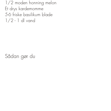
1/2 moden honning melon
Et drys kardemomme
5-6 friske basilikum blade
1/2 - 1 dl vand
Sådan gør du
Fjern skræl og kerner fra melonen.
Pluk basilikumbladene og skyl dem.
Blend melonkødet med frisk
basilikum og stødt kardemomme
sammen med vandet. Man kan
tilsætte et par isterninger eller bruge
melon som har ligget i køleskabet,