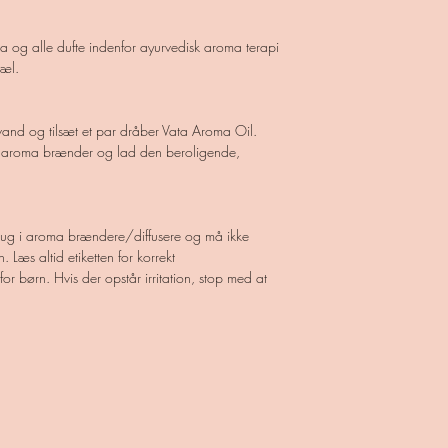
a og alle dufte indenfor ayurvedisk aroma terapi
sjæl.
 vand og tilsæt et par dråber Vata Aroma Oil.
din aroma brænder og lad den beroligende,
brug i aroma brændere/diffusere og må ikke
 Læs altid etiketten for korrekt
r børn. Hvis der opstår irritation, stop med at