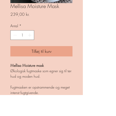
Mellisa Moisture Mask
Pris
239,00 kr.
Antal
*
Tilføj til kurv
Mellisa Moisture mask
Økologisk fugtmaske som egner sig til tør
hud og moden hud.
Fugtmasken er opstrammende og meget
intenst fugtgivende.
Den lækre maske er tilsat argan olie og
gojibær.
Anvendelse